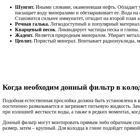
Шунгит.
Иными словами, окаменевшая нефть. Обладает 
насыщает воду минералами и обеззараживает ее. Вода на 
Становится сильнее иммунитет, отходит на второй план а
Речная галька.
Легкодоступный и популярный материал.
Кварцевый песок
. Ликвидирует частицы песка и глины.
Жадеит.
Является природным минералом. Убирает металл
Цеолит.
Пористый минерал. Впитывает радионуклиды, ме
Когда необходим донный фильтр в коло
Подобная естественная прослойка должна быть установлена в 
постепенно размазывается и загрязняет питьевую жидкость. За
при излишней жесткости воды, а также в редких моментах, ког
Донный фильтр могут монтировать прямым либо обратным способ
размер, затем – крупный. Для колодца в глине подойдет прямо