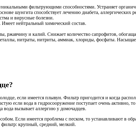
уникальными фильтрующими способностями. Устраняет органиче
основе шунгита способствует лечению диабета, аллергических ре
стма и вирусные болезни.
 Имеет нейтральный химический состав.
ы, ржавчину и калий. Снижает количество сапрофитов, обогаща
таллы, нитраты, нитриты, аммиак, хлориды, фосфаты. Насыщае
дце?
колодце, если имеется плывун. Фильтр пригодится и когда расп
частую если вода в гидросооружение поступает очень активно, т
да вода вызывает аллергию у домочадцев.
ом. Если имеется проблема с песком, то устанавливают в обрат
й фильтр: крупный, средний, мелкий.