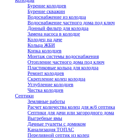
Колодцы
Бурение колодцев
Бурение скважин
Водоснабжение из колодца
Водоснабжение частного дома под ключ
Донный фильтр для колодца
Замена насоса в колодце
Колодец на даче
Кольца ЖБИ
Копка колодцев
Монтаж системы водоснабжения
Отопление частного дома под ключ
Пластиковые кольца для колодца
Ремонт колодцев
Скрепление колец колодца
Углубление колодцев
Чистка колодцев
Септики
Земляные работы
Расчет количества колец для ж/б септика
Септики для дачи или загородного дома
Выгребные ямы
Дачные туалеты с домиком
Канализация ТОПАС
Переливной септик из колец